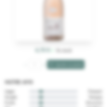
6,75 €
En stock
Product information
Quantity, Domaine de Pellehaut Harmonie de Gascogne ro
Ajouter au panier
, Domaine de Pellehaut H
NOTRE AVIS
Léger
Puissant
graduation
Souple
Tanique
graduation
Fruité
Structuré
graduation