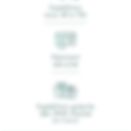
Expédition
sous 48 à 72h
Paiement
sécurisé
Expédition gratuite
dès 390€ d'achat
(en France)