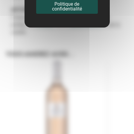
Politique de
confidentialité
ACCORDS & METS :
Il s’accorde à merveille avec des apéritifs, des
entrées, du
poisson
, de la
viande blanche
et de la
volaille.
VOUS AIMEREZ AUSSI...