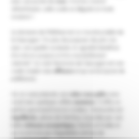
avec une pointe de
rose
. A la fois rond et
rafraichissant, cette cuvée se déguste en toute
occasion !
Le domaine de Pellehaut est un incontournable de
la Gascogne ! En plus de proposer de jolis vins
avec une qualité constante, le vignoble bénéficie
d’un terroir propice et d’un ensoleillement
maximal ! Le rosé Harmonie de Gascogne est une
cuvée simple mais
efficace
et qui se boit jeune de
préférence.
Ce vin rosé présente une
robe rose pâle
voire
corail avec quelques reflets
saumons
. Il offre un
parfum gourmand tout en rondeur. Sa bouche est
équilibrée
, pleine de fraîcheur et portée par une
belle
richesse aromatique,
fraîche et fruitée et
qui se termine par d’agréables arômes de