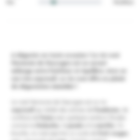
Sec
Moelleux
graduation
Additional details
A déguster en toute occasion !
Le vin rosé
Harmonie de Gascogne est un savant
mélange entre fraîcheur et équilibre. Avec un
nez très expressif, ce vin rosé offre un plaisir
de dégustation immédiat !
Le rosé Harmonie de Gascogne est un vin
expressif
qui révèle des arômes de
framboise
, de
confiture de
fraise
avec quelques senteurs florales
comme la
rhubarbe
, le
jasmin
et la
menthe
. En
bouche, ce rosé exprime un coulis de
fruit rouges