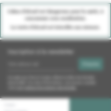
L’abus d’alcool est dangereux pour la santé, à
consommer avec modération.
La vente d’alcool est interdite aux mineurs.
Inscription à la newsletter
Votre adresse mail
S'inscrire
J'accepte que Chez le Caviste collecte et utilise mes données
personnelles. Pour plus d'informations, vous pouvez consulter
notre page
politique de protection des données
.
Contact