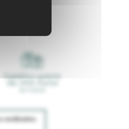
Expédition gratuite
dès 390€ d'achat
(en France)
ec modération.