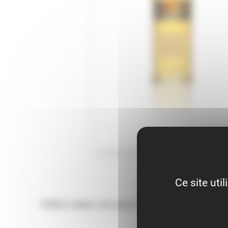
Ce site uti
Giffard créateur de saveurs depuis 1885 !