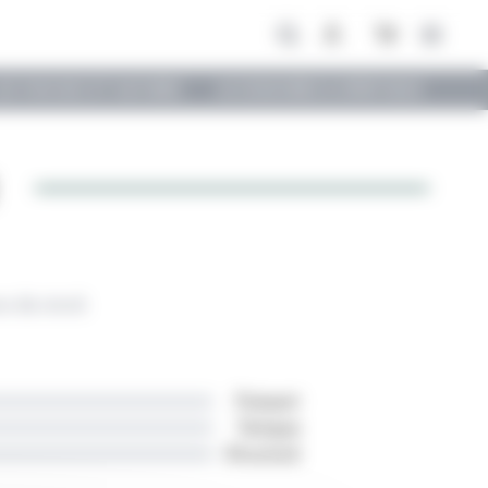
Open m
ES VINS BIO ET NATURES
ACCESSOIRES & SPIRITUEUX
re de stock
Puissant
Tanique
Structuré