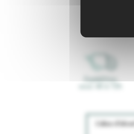
Expédition
sous 48 à 72h
L’abus d’alco