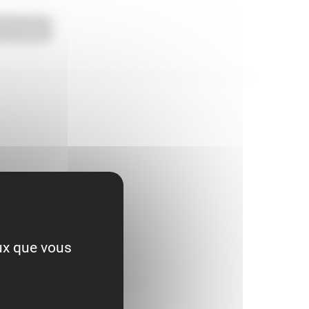
'Epice
 au panier
, Giffard Sirop de Pain d'Epice
eux que vous