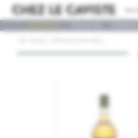
Panneau de gestion des cookies
Qui s
PROMOTIONS !
TOUS LES VINS
LES BULLES
Boutique
Giffard Sirop de Pain d'Epice
Home