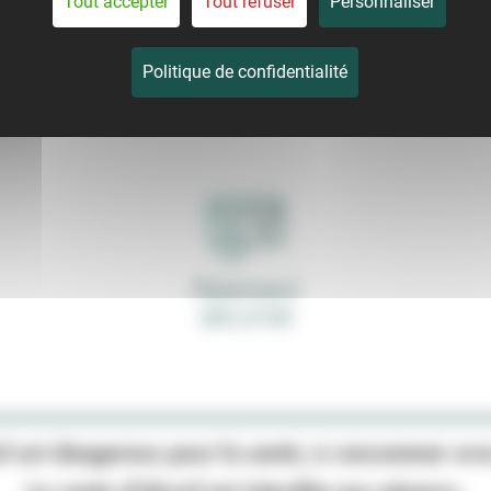
Tout accepter
Tout refuser
Personnaliser
Politique de confidentialité
Paiement
sécurisé
ol est dangereux pour la santé, à consommer av