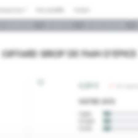
ommes-nous ?
Nos actualités
Contact
 ET CHAMPAGNES
LES VINS D'ICI
LES VINS D'AILLEURS
L
GIFFARD SIROP DE PAIN D'EPICE
Ajouter aux favoris
6,00 €
En ruptu
NOTRE AVIS
Léger
graduation
Souple
graduation
Fruité
graduation