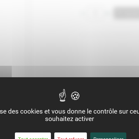
Quantity, Giffard Sirop de Pain d
Ajouter
Additional details
lise des cookies et vous donne le contrôle sur c
souhaitez activer