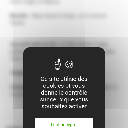
fruits rouges et d'épices
Bouche
: Beaux tannins fondus, un vin tout en
finesse
Accords mets et vin
: sur des viandes rouges,
grillades et aussi des fromages, plats mijotés, tapas,
charcuterie
Température de service
: entre 18 et 20°C
Ce site utilise des
cookies et vous
Conseil de dégustation
: à boire dans l'année ou
donne le contrôle
ne pas depasser les 3 ans de garde
sur ceux que vous
souhaitez activer
Tout accepter