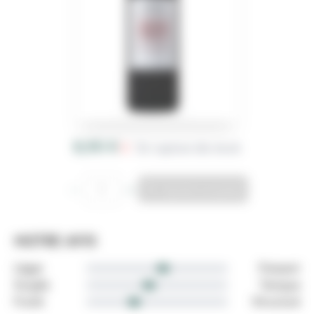
8,90 €
En rupture de stock
Product information
Quantity, Mas de Daumas Moulin de Gassac 'Guilhem' Rou
Ajouter au panier
, Mas de Daumas Moulin d
NOTRE AVIS
Léger
Puissant
graduation
Souple
Tanique
graduation
Fruité
Structuré
graduation