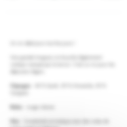
Additional details
Un vin idéal pour tout les jours !
Une grande longueur en bouche légèrement
rustique marqué par le terroir. C'est un vin pour les
déjeuners légers.
Cépages
: 40 % Syrah, 30 % Grenache, 30 %
Carignan
Robe
: rouge intense
Nez
: Complexité aromatique avec des notes de