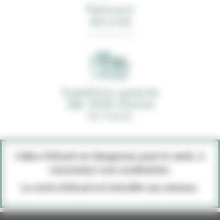
Paiement
sécurisé
Expédition gratuite
dès 390€ d'achat
(en France)
L’abus d’alcool est dangereux pour la santé, à
consommer avec modération.
La vente d’alcool est interdite aux mineurs.